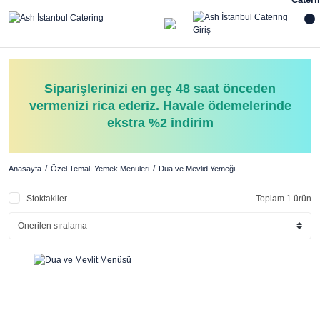
Siparişlerinizi en geç
48 saat önceden
vermenizi rica ederiz. Havale ödemelerinde
ekstra %2 indirim
Anasayfa
Özel Temalı Yemek Menüleri
Dua ve Mevlid Yemeği
Stoktakiler
Toplam 1 ürün