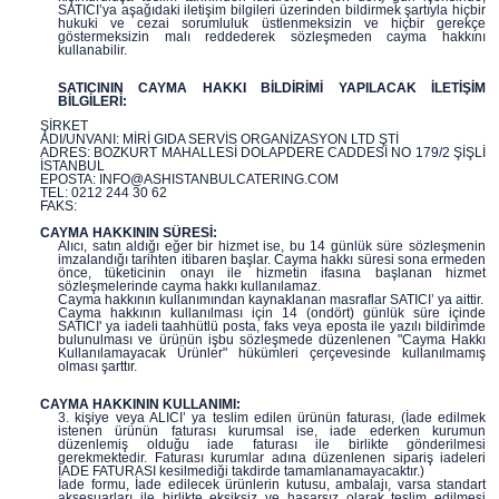
SATICI’ya aşağıdaki iletişim bilgileri üzerinden bildirmek şartıyla hiçbir
hukuki ve cezai sorumluluk üstlenmeksizin ve hiçbir gerekçe
göstermeksizin malı reddederek sözleşmeden cayma hakkını
kullanabilir.
SATICININ CAYMA HAKKI BİLDİRİMİ YAPILACAK İLETİŞİM
BİLGİLERİ:
ŞİRKET
ADI/UNVANI: MİRİ GIDA SERVİS ORGANİZASYON LTD ŞTİ
ADRES: BOZKURT MAHALLESİ DOLAPDERE CADDESİ NO 179/2 ŞİŞLİ
İSTANBUL
EPOSTA: INFO@ASHISTANBULCATERING.COM
TEL: 0212 244 30 62
FAKS:
CAYMA HAKKININ SÜRESİ:
Alıcı, satın aldığı eğer bir hizmet ise, bu 14 günlük süre sözleşmenin
imzalandığı tarihten itibaren başlar. Cayma hakkı süresi sona ermeden
önce, tüketicinin onayı ile hizmetin ifasına başlanan hizmet
sözleşmelerinde cayma hakkı kullanılamaz.
Cayma hakkının kullanımından kaynaklanan masraflar SATICI’ ya aittir.
Cayma hakkının kullanılması için 14 (ondört) günlük süre içinde
SATICI' ya iadeli taahhütlü posta, faks veya eposta ile yazılı bildirimde
bulunulması ve ürünün işbu sözleşmede düzenlenen "Cayma Hakkı
Kullanılamayacak Ürünler" hükümleri çerçevesinde kullanılmamış
olması şarttır.
CAYMA HAKKININ KULLANIMI:
3. kişiye veya ALICI’ ya teslim edilen ürünün faturası, (İade edilmek
istenen ürünün faturası kurumsal ise, iade ederken kurumun
düzenlemiş olduğu iade faturası ile birlikte gönderilmesi
gerekmektedir. Faturası kurumlar adına düzenlenen sipariş iadeleri
İADE FATURASI kesilmediği takdirde tamamlanamayacaktır.)
İade formu, İade edilecek ürünlerin kutusu, ambalajı, varsa standart
aksesuarları ile birlikte eksiksiz ve hasarsız olarak teslim edilmesi