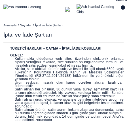
Anasayfa
Sayfalar
İptal ve İade Şartları
İptal ve İade Şartları
TÜKETİCİ HAKLARI – CAYMA – İPTAL İADE KOŞULLARI
GENEL:
Kullanmakta olduğunuz web sitesi üzerinden elektronik ortamda
sipariş verdiğiniz takdirde, size sunulan ön bilgilendirme formunu ve
mesafeli satış sözleşmesini kabul etmiş sayılırsınız.
Alıcılar, satın aldıkları ürünün satış ve teslimi ile ilgili olarak 6502 sayılı
Tüketicinin Korunması Hakkında Kanun ve Mesafeli Sözleşmeler
Yönetmeliği (RG:27.11.2014/29188) hükümleri ile yürürlükteki diğer
yasalara tabidir.
Ürün sevkiyat masrafı olan kargo ücretleri alıcılar tarafından
ödenecektir.
Satın alınan her bir ürün, 30 günlük yasal süreyi aşmamak kaydı ile
alıcının gösterdiği adresteki kişi ve/veya kuruluşa teslim edilir. Bu süre
içinde ürün teslim edilmez ise, Alıcılar sözleşmeyi sona erdirebilir.
Satın alınan ürün, eksiksiz ve siparişte belirtilen niteliklere uygun ve
varsa garanti belgesi, kullanım klavuzu gibi belgelerle teslim edilmek
zorundadır.
Satın alınan ürünün satılmasının imkansızlaşması durumunda, satıcı
bu durumu öğrendiğinden itibaren 3 gün içinde yazılı olarak alıcıya bu
durumu bildirmek zorundadır. 14 gün içinde de toplam bedel Alıcı’ya
iade edilmek zorundadır.