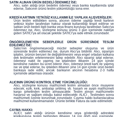
SATIN ALINAN ÜRÜN BEDELİ ÖDENMEZ İSE:
Alıcı, satın aldığı ürün bedelini ödemez veya banka kayıtlarında iptal
ederse, Satıcının ürünü teslim yükümlülüğü sona erer.
KREDİ KARTININ YETKİSİZ KULLANIMI İLE YAPILAN ALIŞVERİŞLER:
Ürün teslim edildikten sonra, alıcının ödeme yaptığı kredi kartının
yetkisiz kişiler tarafından haksız olarak kullanıldığı tespit edilirse ve
satılan ürün bedeli ilgili banka veya finans kuruluşu tarafından Satıcı'ya
ödenmez ise, Alıcı, sözleşme konusu ürünü 3 gün içerisinde nakliye
gideri SATICI’ya ait olacak şekilde SATICI’ya iade etmek zorundadır.
ÖNGÖRÜLEMEYEN SEBEPLERLE ÜRÜN SÜRESİNDE TESLİM
EDİLEMEZ İSE:
Satıcı’nın öngöremeyeceği mücbir sebepler oluşursa ve ürün
süresinde teslim edilemez ise, durum Alıcı’ya bildirilir. Alıcı, siparişin
iptalini, ürünün benzeri ile değiştirilmesini veya engel ortadan kalkana
dek teslimatın ertelenmesini talep edebilir. Alıcı siparişi iptal ederse;
ödemeyi nakit ile yapmış ise iptalinden itibaren 14 gün içinde
kendisine nakden bu ücret ödenir. Alıcı, ödemeyi kredi kartı ile yapmış
ise ve iptal ederse, bu iptalden itibaren yine 14 gün içinde ürün bedeli
bankaya iade edilir, ancak bankanın alıcının hesabına 2-3 hafta
içerisinde aktarması olasıdır.
ALICININ ÜRÜNÜ KONTROL ETME YÜKÜMLÜLÜĞÜ:
Alıcı, sözleşme konusu mal/hizmeti teslim almadan önce muayene
edecek; ezik, kırık, ambalajı yırtılmış vb. hasarlı ve ayıplı mal/hizmeti
kargo şirketinden teslim almayacaktır. Teslim alınan mal/hizmetin
hasarsız ve sağlam olduğu kabul edilecektir. ALICI , Teslimden sonra
mal/hizmeti özenle korunmak zorundadır. Cayma hakkı kullanılacaksa
mal/hizmet kullanılmamalıdır. Ürünle birlikte Fatura da iade edilmelidir.
CAYMA HAKKI:
ALICI; satın aldığı ürünün kendisine veya gösterdiği adresteki
kişi/kuruluşa teslim tarihinden itibaren 14 (on dört) gün içerisinde,