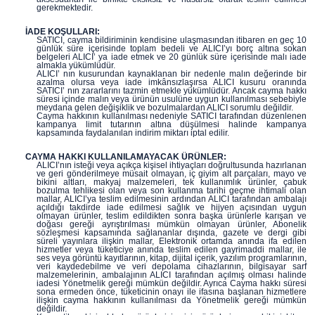
gerekmektedir.
İADE KOŞULLARI:
SATICI, cayma bildiriminin kendisine ulaşmasından itibaren en geç 10
günlük süre içerisinde toplam bedeli ve ALICI’yı borç altına sokan
belgeleri ALICI’ ya iade etmek ve 20 günlük süre içerisinde malı iade
almakla yükümlüdür.
ALICI’ nın kusurundan kaynaklanan bir nedenle malın değerinde bir
azalma olursa veya iade imkânsızlaşırsa ALICI kusuru oranında
SATICI’ nın zararlarını tazmin etmekle yükümlüdür. Ancak cayma hakkı
süresi içinde malın veya ürünün usulüne uygun kullanılması sebebiyle
meydana gelen değişiklik ve bozulmalardan ALICI sorumlu değildir.
Cayma hakkının kullanılması nedeniyle SATICI tarafından düzenlenen
kampanya limit tutarının altına düşülmesi halinde kampanya
kapsamında faydalanılan indirim miktarı iptal edilir.
CAYMA HAKKI KULLANILAMAYACAK ÜRÜNLER:
ALICI’nın isteği veya açıkça kişisel ihtiyaçları doğrultusunda hazırlanan
ve geri gönderilmeye müsait olmayan, iç giyim alt parçaları, mayo ve
bikini altları, makyaj malzemeleri, tek kullanımlık ürünler, çabuk
bozulma tehlikesi olan veya son kullanma tarihi geçme ihtimali olan
mallar, ALICI’ya teslim edilmesinin ardından ALICI tarafından ambalajı
açıldığı takdirde iade edilmesi sağlık ve hijyen açısından uygun
olmayan ürünler, teslim edildikten sonra başka ürünlerle karışan ve
doğası gereği ayrıştırılması mümkün olmayan ürünler, Abonelik
sözleşmesi kapsamında sağlananlar dışında, gazete ve dergi gibi
süreli yayınlara ilişkin mallar, Elektronik ortamda anında ifa edilen
hizmetler veya tüketiciye anında teslim edilen gayrimaddi mallar, ile
ses veya görüntü kayıtlarının, kitap, dijital içerik, yazılım programlarının,
veri kaydedebilme ve veri depolama cihazlarının, bilgisayar sarf
malzemelerinin, ambalajının ALICI tarafından açılmış olması halinde
iadesi Yönetmelik gereği mümkün değildir. Ayrıca Cayma hakkı süresi
sona ermeden önce, tüketicinin onayı ile ifasına başlanan hizmetlere
ilişkin cayma hakkının kullanılması da Yönetmelik gereği mümkün
değildir.