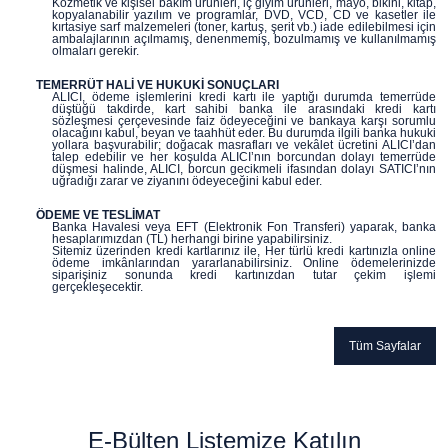
Kozmetik ve kişisel bakım ürünleri, iç giyim ürünleri, mayo, bikini, kitap,
kopyalanabilir yazılım ve programlar, DVD, VCD, CD ve kasetler ile
kırtasiye sarf malzemeleri (toner, kartuş, şerit vb.) iade edilebilmesi için
ambalajlarının açılmamış, denenmemiş, bozulmamış ve kullanılmamış
olmaları gerekir.
TEMERRÜT HALİ VE HUKUKİ SONUÇLARI
ALICI, ödeme işlemlerini kredi kartı ile yaptığı durumda temerrüde
düştüğü takdirde, kart sahibi banka ile arasındaki kredi kartı
sözleşmesi çerçevesinde faiz ödeyeceğini ve bankaya karşı sorumlu
olacağını kabul, beyan ve taahhüt eder. Bu durumda ilgili banka hukuki
yollara başvurabilir; doğacak masrafları ve vekâlet ücretini ALICI’dan
talep edebilir ve her koşulda ALICI’nın borcundan dolayı temerrüde
düşmesi halinde, ALICI, borcun gecikmeli ifasından dolayı SATICI’nın
uğradığı zarar ve ziyanını ödeyeceğini kabul eder.
ÖDEME VE TESLİMAT
Banka Havalesi veya EFT (Elektronik Fon Transferi) yaparak, banka
hesaplarımızdan (TL) herhangi birine yapabilirsiniz.
Sitemiz üzerinden kredi kartlarınız ile, Her türlü kredi kartınızla online
ödeme imkânlarından yararlanabilirsiniz. Online ödemelerinizde
siparişiniz sonunda kredi kartınızdan tutar çekim işlemi
gerçekleşecektir.
Tüm Sayfalar
E-Bülten Listemize Katılın