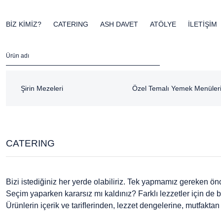
BİZ KİMİZ?
CATERING
ASH DAVET
ATÖLYE
İLETİŞİM
Şirin Mezeleri
Özel Temalı Yemek Menüler
CATERING
Bizi istediğiniz her yerde olabiliriz. Tek yapmamız gereken ön
Seçim yaparken kararsız mı kaldınız? Farklı lezzetler için de b
Ürünlerin içerik ve tariﬂerinden, lezzet dengelerine, mutfakt