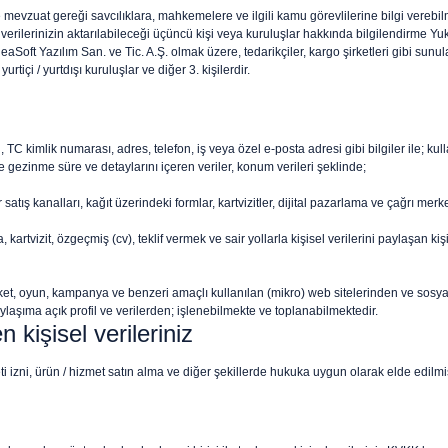
mevzuat gereği savcılıklara, mahkemelere ve ilgili kamu görevlilerine bilgi verebil
verilerinizin aktarılabileceği üçüncü kişi veya kuruluşlar hakkında bilgilendirme Yuka
deaSoft Yazılım San. ve Tic. A.Ş. olmak üzere, tedarikçiler, kargo şirketleri gibi sunula
urtiçi / yurtdışı kuruluşlar ve diğer 3. kişilerdir.
C kimlik numarası, adres, telefon, iş veya özel e-posta adresi gibi bilgiler ile; kullan
 ile gezinme süre ve detaylarını içeren veriler, konum verileri şeklinde;
atış kanalları, kağıt üzerindeki formlar, kartvizitler, dijital pazarlama ve çağrı merke
, kartvizit, özgeçmiş (cv), teklif vermek ve sair yollarla kişisel verilerini paylaşan k
anket, oyun, kampanya ve benzeri amaçlı kullanılan (mikro) web sitelerinden ve sosy
laşıma açık profil ve verilerden; işlenebilmekte ve toplanabilmektedir.
kişisel verileriniz
eti izni, ürün / hizmet satın alma ve diğer şekillerde hukuka uygun olarak elde edilm