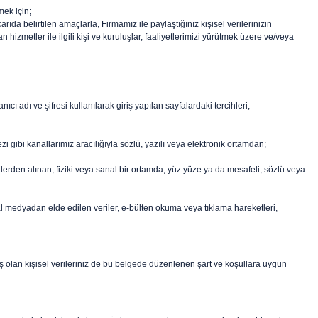
mek için;
rıda belirtilen amaçlarla, Firmamız ile paylaştığınız kişisel verilerinizin
n hizmetler ile ilgili kişi ve kuruluşlar, faaliyetlerimizi yürütmek üzere ve/veya
ıcı adı ve şifresi kullanılarak giriş yapılan sayfalardaki tercihleri,
zi gibi kanallarımız aracılığıyla sözlü, yazılı veya elektronik ortamdan;
işilerden alınan, fiziki veya sanal bir ortamda, yüz yüze ya da mesafeli, sözlü veya
al medyadan elde edilen veriler, e-bülten okuma veya tıklama hareketleri,
iş olan kişisel verileriniz de bu belgede düzenlenen şart ve koşullara uygun