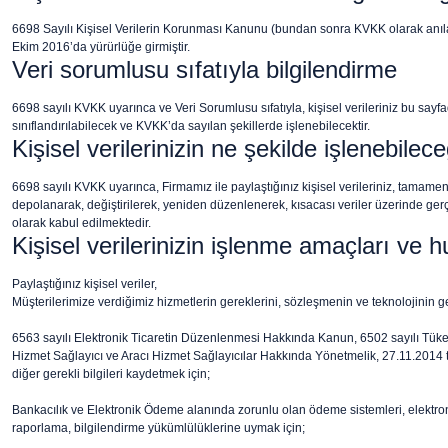
6698 Sayılı Kişisel Verilerin Korunması Kanunu (bundan sonra KVKK olarak anılaca
Ekim 2016’da yürürlüğe girmiştir.
Veri sorumlusu sıfatıyla bilgilendirme
6698 sayılı KVKK uyarınca ve Veri Sorumlusu sıfatıyla, kişisel verileriniz bu say
sınıflandırılabilecek ve KVKK’da sayılan şekillerde işlenebilecektir.
Kişisel verilerinizin ne şekilde işlenebilece
6698 sayılı KVKK uyarınca, Firmamız ile paylaştığınız kişisel verileriniz, tamame
depolanarak, değiştirilerek, yeniden düzenlenerek, kısacası veriler üzerinde gerçe
olarak kabul edilmektedir.
Kişisel verilerinizin işlenme amaçları ve h
Paylaştığınız kişisel veriler,
Müşterilerimize verdiğimiz hizmetlerin gereklerini, sözleşmenin ve teknolojinin g
6563 sayılı Elektronik Ticaretin Düzenlenmesi Hakkında Kanun, 6502 sayılı Tüke
Hizmet Sağlayıcı ve Aracı Hizmet Sağlayıcılar Hakkında Yönetmelik, 27.11.2014 tar
diğer gerekli bilgileri kaydetmek için;
Bankacılık ve Elektronik Ödeme alanında zorunlu olan ödeme sistemleri, elektro
raporlama, bilgilendirme yükümlülüklerine uymak için;