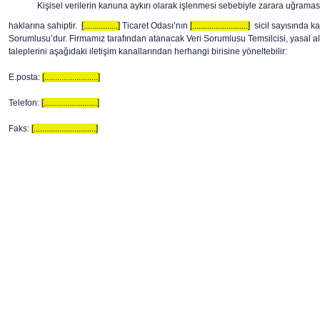
Kişisel verilerin kanuna aykırı olarak işlenmesi sebebiyle zarara uğraması
haklarına sahiptir.
[................]
Ticaret Odası’nın
[..........................]
sicil sayısında kay
Sorumlusu’dur. Firmamız tarafından atanacak Veri Sorumlusu Temsilcisi, yasal alty
taleplerini aşağıdaki iletişim kanallarından herhangi birisine yöneltebilir:
E.posta:
[.........................]
Telefon:
[.........................]
Faks:
[.............................]