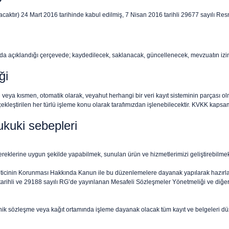
ktır) 24 Mart 2016 tarihinde kabul edilmiş, 7 Nisan 2016 tarihli 29677 sayılı Resmi
fada açıklandığı çerçevede; kaydedilecek, saklanacak, güncellenecek, mevzuatın izin
ği
n veya kısmen, otomatik olarak, veyahut herhangi bir veri kayıt sisteminin parçası o
kleştirilen her türlü işleme konu olarak tarafımızdan işlenebilecektir. KVKK kapsamın
ukuki sebepleri
ereklerine uygun şekilde yapabilmek, sunulan ürün ve hizmetlerimizi geliştirebilmek
ticinin Korunması Hakkında Kanun ile bu düzenlemelere dayanak yapılarak hazırlan
ihli ve 29188 sayılı RG’de yayınlanan Mesafeli Sözleşmeler Yönetmeliği ve diğer ilg
nik sözleşme veya kağıt ortamında işleme dayanak olacak tüm kayıt ve belgeleri dü