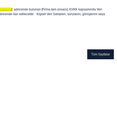
...............]
adresinde bulunan [Firma tam ünvanı], KVKK kapsamında Veri
sinde ilan edilecektir. Kişisel Veri Sahipleri, sorularını, görüşlerini veya
Tüm Sayfalar