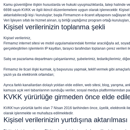
Kamu güvenliğine ilişkin hususlarda ve hukuki uyuşmazlıklarda, talep halinde ve 
6698 sayılı KVKK ve ilgili ikincil düzenlemelere uygun olarak işlenecektir. Kişisel 
aktarılabileceği kişi / kuruluşlar; başta Firmamızın e-ticaret altyapısını sağlayan I
Veri İşleyen sıfatı ile hizmet alınan, iş birliği yaptığımız program ortağı kuruluşları, y
Kişisel verilerinizin toplanma şekli
Kişisel verileriniz,
Firmamız internet sitesi ve mobil uygulamalarındaki formlar aracılığıyla ad, soyad, T
gerçekleştirilen işlemlerin IP kayıtları, tarayıcı tarafından toplanan çerez verileri
Satış ve pazarlama departmanı çalışanlarımız, şubelerimiz, tedarikçilerimiz, diğer s
Firmamız ile ticari ilişki kurmak, iş başvurusu yapmak, teklif vermek gibi amaçlarla
yazılı ya da elektronik ortamdan;
Ayrıca farklı kanallardan dolaylı yoldan elde edilen, web sitesi, blog, yarışma, 
kamuya açık veri tabanlarının sunduğu veriler, sosyal medya platformlarından pay
KVKK yürürlüğe girmeden önce elde edilen 
KVKK’nun yürürlük tarihi olan 7 Nisan 2016 tarihinden önce, üyelik, elektronik il
olarak işlenmekte ve muhafaza edilmektedir.
Kişisel verilerinizin yurtdışına aktarılması