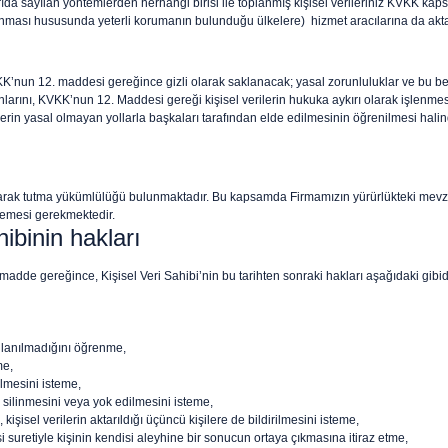
rıda sayılan yöntemlerden herhangi birisi ile toplanmış kişisel verileriniz KVKK k
orunması hususunda yeterli korumanın bulunduğu ülkelere) hizmet aracılarına da aktar
KK’nun 12. maddesi gereğince gizli olarak saklanacak; yasal zorunluluklar ve bu bel
banlarını, KVKK’nun 12. Maddesi gereği kişisel verilerin hukuka aykırı olarak işlenmes
verilerin yasal olmayan yollarla başkaları tarafından elde edilmesinin öğrenilmesi ha
larak tutma yükümlülüğü bulunmaktadır. Bu kapsamda Firmamızın yürürlükteki mevzua
lemesi gerekmektedir.
ibinin hakları
dde gereğince, Kişisel Veri Sahibi’nin bu tarihten sonraki hakları aşağıdaki gibidir
ullanılmadığını öğrenme,
me,
ilmesini isteme,
silinmesini veya yok edilmesini isteme,
 kişisel verilerin aktarıldığı üçüncü kişilere de bildirilmesini isteme,
i suretiyle kişinin kendisi aleyhine bir sonucun ortaya çıkmasına itiraz etme,