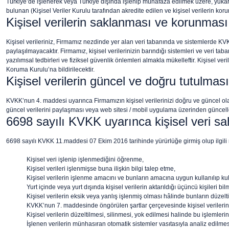
Türkiye’de işlenerek veya Türkiye dışında işlenip muhafaza edilmek üzere, yuka
bulunan (Kişisel Veriler Kurulu tarafından akredite edilen ve kişisel verilerin k
Kişisel verilerin saklanması ve korunması
Kişisel verileriniz, Firmamız nezdinde yer alan veri tabanında ve sistemlerde KV
paylaşılmayacaktır. Firmamız, kişisel verilerinizin barındığı sistemleri ve veri ta
yazılımsal tedbirleri ve fiziksel güvenlik önlemleri almakla mükelleftir. Kişisel 
Koruma Kurulu’na bildirilecektir.
Kişisel verilerin güncel ve doğru tutulması
KVKK’nun 4. maddesi uyarınca Firmamızın kişisel verilerinizi doğru ve güncel o
güncel verilerini paylaşması veya web sitesi / mobil uygulama üzerinden güncel
6698 sayılı KVKK uyarınca kişisel veri sah
6698 sayılı KVKK 11.maddesi 07 Ekim 2016 tarihinde yürürlüğe girmiş olup ilgili ma
Kişisel veri işlenip işlenmediğini öğrenme,
Kişisel verileri işlenmişse buna ilişkin bilgi talep etme,
Kişisel verilerin işlenme amacını ve bunların amacına uygun kullanılıp k
Yurt içinde veya yurt dışında kişisel verilerin aktarıldığı üçüncü kişileri bil
Kişisel verilerin eksik veya yanlış işlenmiş olması hâlinde bunların düzelt
KVKK’nun 7. maddesinde öngörülen şartlar çerçevesinde kişisel verilerin 
Kişisel verilerin düzeltilmesi, silinmesi, yok edilmesi halinde bu işlemlerin,
İşlenen verilerin münhasıran otomatik sistemler vasıtasıyla analiz edilmes