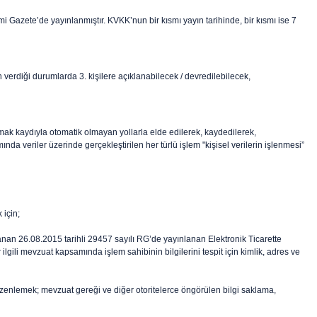
 Gazete’de yayınlanmıştır. KVKK’nun bir kısmı yayın tarihinde, bir kısmı ise 7
 verdiği durumlarda 3. kişilere açıklanabilecek / devredilebilecek,
lmak kaydıyla otomatik olmayan yollarla elde edilerek, kaydedilerek,
da veriler üzerinde gerçekleştirilen her türlü işlem "kişisel verilerin işlenmesi”
 için;
an 26.08.2015 tarihli 29457 sayılı RG’de yayınlanan Elektronik Ticarette
ili mevzuat kapsamında işlem sahibinin bilgilerini tespit için kimlik, adres ve
zenlemek; mevzuat gereği ve diğer otoritelerce öngörülen bilgi saklama,