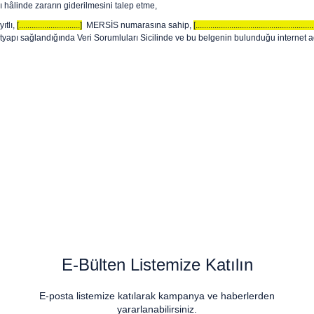
 hâlinde zararın giderilmesini talep etme,
ıtlı,
[.............................]
MERSİS numarasına sahip,
[........................................................
apı sağlandığında Veri Sorumluları Sicilinde ve bu belgenin bulunduğu internet adre
E-Bülten Listemize Katılın
E-posta listemize katılarak kampanya ve haberlerden
yararlanabilirsiniz.