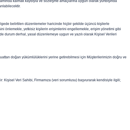
apsamında kalmak kaydıyla ve sözleşme amaçlarına uygun olarak yurtdışında
ılabilecektir.
gede belirtilen düzenlemeler haricinde hiçbir şekilde üçüncü kişilerle
ini önlemekle, yetkisiz kişilerin erişimlerini engellemekle, erişim yönetimi gibi
linde durum derhal, yasal düzenlemeye uygun ve yazılı olarak Kişisel Verileri
ttan doğan yükümlülüklerini yerine getirebilmesi için Müşterilerimizin doğru ve
: Kişisel Veri Sahibi, Firmamıza (veri sorumlusu) başvurarak kendisiyle ilgili;