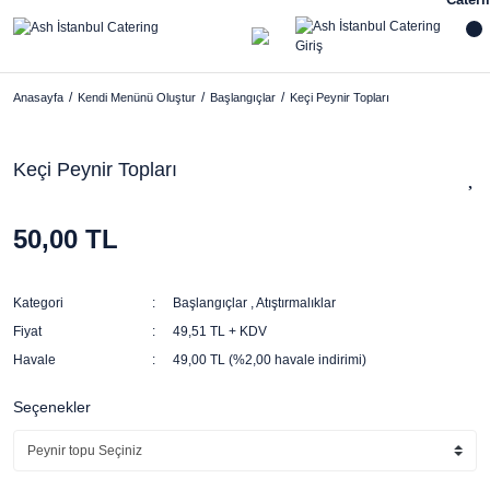
Anasayfa
Kendi Menünü Oluştur
Başlangıçlar
Keçi Peynir Topları
Keçi Peynir Topları
50,00 TL
Kategori
Başlangıçlar
,
Atıştırmalıklar
Fiyat
49,51 TL + KDV
Havale
49,00 TL (%2,00 havale indirimi)
Seçenekler