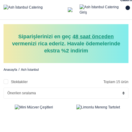
Siparişlerinizi en geç
48 saat önceden
vermenizi rica ederiz. Havale ödemelerinde
ekstra %2 indirim
Anasayfa
Ash İstanbul
Stoktakiler
Toplam 15 ürün